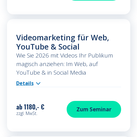
Videomarketing für Web,
YouTube & Social
Wie Sie 2026 mit Videos Ihr Publikum
magisch anziehen: Im Web, auf
YouTube & in Social Media
Details
ab
1180,- €
Videomarketing fü
Zum
Seminar
zzgl. MwSt.