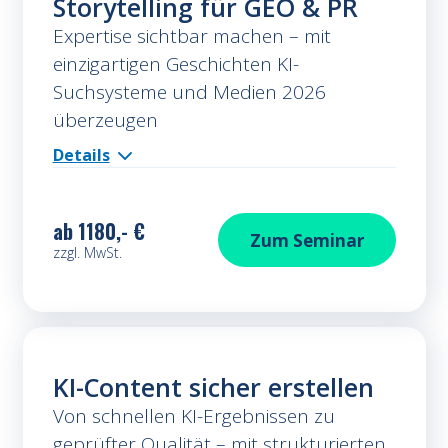
Storytelling für GEO & PR
Expertise sichtbar machen – mit
einzigartigen Geschichten KI-
Suchsysteme und Medien 2026
überzeugen
Details
ab
1180,- €
Storytelling für G
Zum
Seminar
zzgl. MwSt.
KI-Content sicher erstellen
Von schnellen KI-Ergebnissen zu
geprüfter Qualität – mit strukturierten