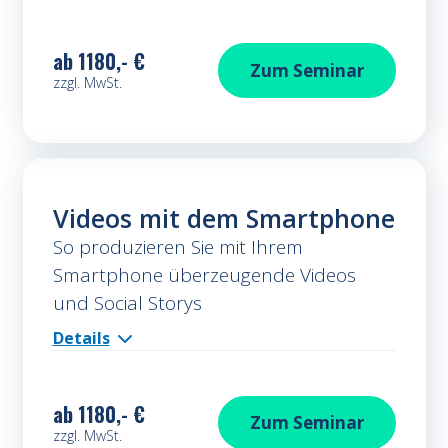
ab
1180,- €
Bilder und Videos 
Zum
Seminar
zzgl. MwSt.
Videos mit dem Smartphone
So produzieren Sie mit Ihrem
Smartphone überzeugende Videos
und Social Storys
Details
ab
1180,- €
Videos mit dem S
Zum
Seminar
zzgl. MwSt.