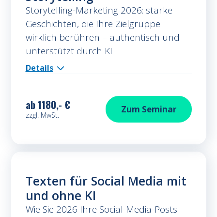
Storytelling-Marketing 2026: starke
Geschichten, die Ihre Zielgruppe
wirklich berühren – authentisch und
unterstützt durch KI
Details
ab
1180,- €
Storytelling
Zum
Seminar
zzgl. MwSt.
Texten für Social Media mit
und ohne KI
Wie Sie 2026 Ihre Social-Media-Posts