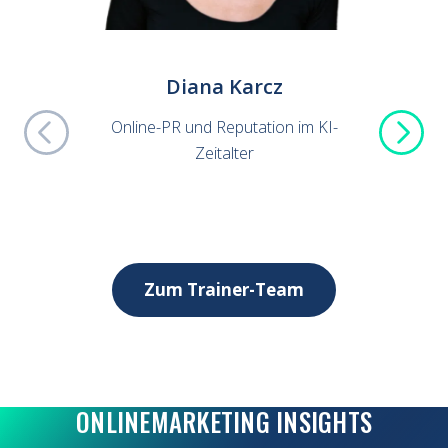
Diana Karcz
I
Online-PR und Reputation im KI-
Lokal
Zeitalter
Zum Trainer-Team
ONLINEMARKETING INSIGHTS