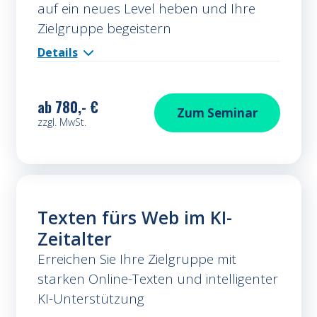
auf ein neues Level heben und Ihre
Zielgruppe begeistern
Details
ab
780,- €
Texten für Social
Zum
Seminar
zzgl. MwSt.
Texten fürs Web im KI-
Zeitalter
Erreichen Sie Ihre Zielgruppe mit
starken Online-Texten und intelligenter
KI-Unterstützung