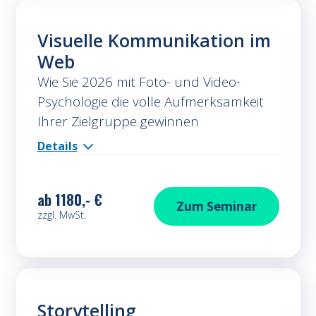
Visuelle Kommunikation im
Web
Wie Sie 2026 mit Foto- und Video-
Psychologie die volle Aufmerksamkeit
Ihrer Zielgruppe gewinnen
Details
ab
1180,- €
Visuelle Kommuni
Zum
Seminar
zzgl. MwSt.
Storytelling