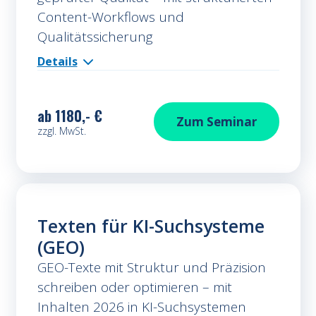
Content-Workflows und
Qualitätssicherung
Details
ab
1180,- €
KI-Content sicher 
Zum
Seminar
zzgl. MwSt.
Texten für KI-Suchsysteme
(GEO)
GEO-Texte mit Struktur und Präzision
schreiben oder optimieren – mit
Inhalten 2026 in KI-Suchsystemen