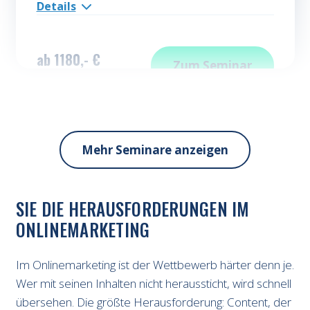
Details
ab
1180,- €
Texten fürs Web im
Zum
Seminar
zzgl. MwSt.
Mehr Seminare anzeigen
CONTENT, DER ANKOMMT: SO MEISTERN
SIE DIE HERAUSFORDERUNGEN IM
ONLINEMARKETING
Im Onlinemarketing ist der Wettbewerb härter denn je.
Wer mit seinen Inhalten nicht heraussticht, wird schnell
übersehen. Die größte Herausforderung: Content, der