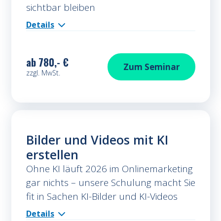
sichtbar bleiben
Details
ab
780,- €
Texten für KI-Suc
Zum
Seminar
zzgl. MwSt.
Bilder und Videos mit KI
erstellen
Ohne KI läuft 2026 im Onlinemarketing
gar nichts – unsere Schulung macht Sie
fit in Sachen KI-Bilder und KI-Videos
Details