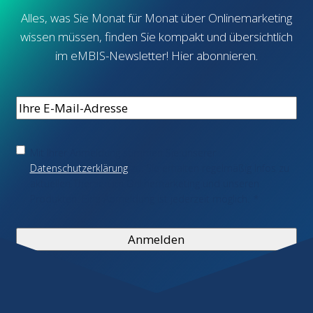
Alles, was Sie Monat für Monat über Onlinemarketing
wissen müssen, finden Sie kompakt und übersichtlich
im eMBIS-Newsletter! Hier abonnieren.
E-
Mail
*
Einwilligung
*
Mit Ihrer Anmeldung stimmen Sie unserer
Datenschutzerklärung
zu. Sie erhalten regelmäßig Infos zu
aktuellen Themen im Onlinemarketing und unseren
Produkten. Eine Abmeldung ist jederzeit möglich.
*