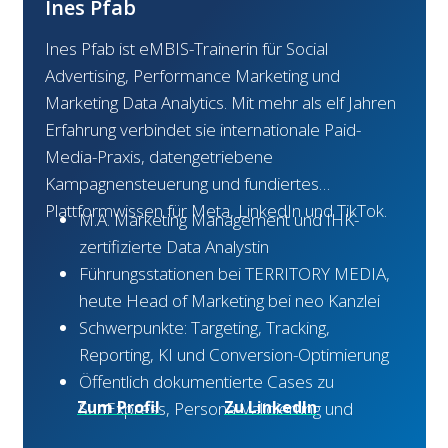
Ines Pfab
Ines Pfab ist eMBIS-Trainerin für Social
Advertising, Performance Marketing und
Marketing Data Analytics. Mit mehr als elf Jahren
Erfahrung verbindet sie internationale Paid-
Media-Praxis, datengetriebene
Kampagnensteuerung und fundiertes
Plattformwissen für Meta, LinkedIn und TikTok.
M.A. Marketing Management und IHK-
zertifizierte Data Analystin
Führungsstationen bei TERRITORY MEDIA,
heute Head of Marketing bei neo Kanzlei
Schwerpunkte: Targeting, Tracking,
Reporting, KI und Conversion-Optimierung
Öffentlich dokumentierte Cases zu
Zum Profil
Zu LinkedIn
SunExpress, Persona-Validierung und
von Ines Pfab
von Ines Pfab
Kundenakquise