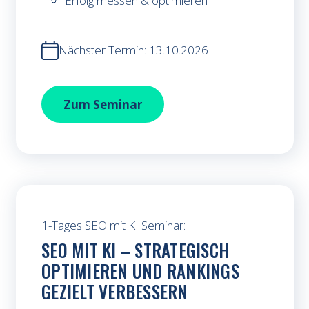
Erfolg messen & optimieren
Nächster Termin: 13.10.2026
Marketingplanung mit KI
Zum
Seminar
1-Tages SEO mit KI Seminar:
SEO MIT KI – STRATEGISCH
OPTIMIEREN UND RANKINGS
GEZIELT VERBESSERN