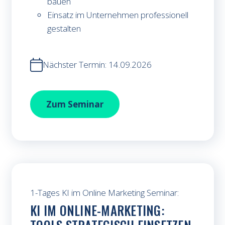
bauen
Einsatz im Unternehmen professionell
gestalten
Nächster Termin: 14.09.2026
Prompt Engineering im Marketing
Zum
Seminar
1-Tages KI im Online Marketing Seminar:
KI IM ONLINE-MARKETING: