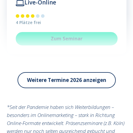
Live-Online
4 Plätze frei
Bilder und Videos mit KI erste
Zum
Seminar
Weitere Termine 2026 anzeigen
*Seit der Pandemie haben sich Weiterbildungen –
besonders im Onlinemarketing – stark in Richtung
Online-Formate entwickelt. Präsenzseminare (z.B. Köln)
werden nur noch selten ausreichend gebucht und