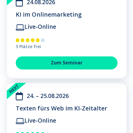
24.08.2026
KI im Onlinemarketing
Live-Online
5 Plätze frei
KI im Onlinemarketing
Zum
Seminar
24. – 25.08.2026
Texten fürs Web im KI-Zeitalter
Live-Online