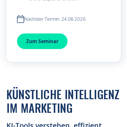
Nächster Termin: 24.08.2026
Texten fürs Web im KI-Zeitalter
Zum
Seminar
KÜNSTLICHE INTELLIGENZ
IM MARKETING
KI-Tools verstehen, effizient