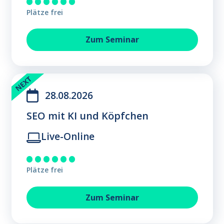
Plätze frei
Texten fürs Web im KI-Zeital
Zum
Seminar
28.08.2026
SEO mit KI und Köpfchen
Live-Online
Plätze frei
SEO mit KI und Köpfchen
Zum
Seminar