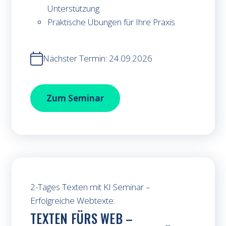
Unterstützung
Praktische Übungen für Ihre Praxis
Nächster Termin: 24.09.2026
Social Media Optimierung mit KI
Zum
Seminar
2-Tages Texten mit KI Seminar –
Erfolgreiche Webtexte:
TEXTEN FÜRS WEB –