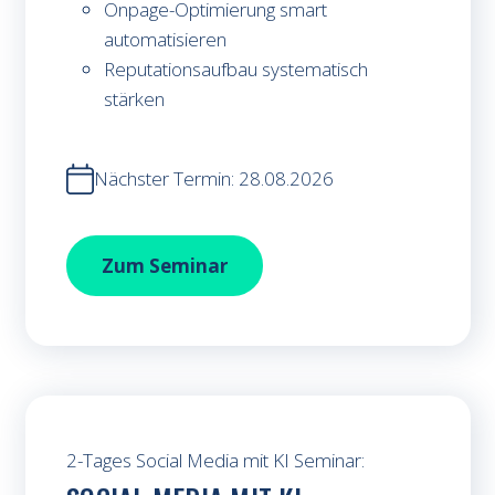
Onpage-Optimierung smart
automatisieren
Reputationsaufbau systematisch
stärken
Nächster Termin: 28.08.2026
SEO mit KI und Köpfchen
Zum
Seminar
2-Tages Social Media mit KI Seminar: