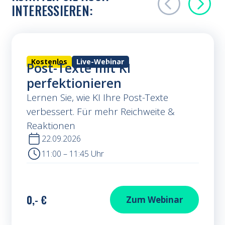
INTERESSIEREN:
Kostenlos
Live-Webinar
Post-Texte mit KI
perfektionieren
Lernen Sie, wie KI Ihre Post-Texte
verbessert. Für mehr Reichweite &
Reaktionen
22.09.2026
11:00 – 11:45 Uhr
0,- €
: Post-Tex
Zum Webinar