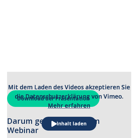
Mit dem Laden des Videos akzeptieren Sie
die Datenschutzerklärung von Vimeo.
Download der Präsentation
Mehr erfahren
Darum geht es in diesem
Inhalt laden
Webinar