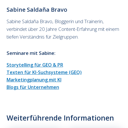
Sabine Saldaña Bravo
Sabine Saldaña Bravo, Bloggerin und Trainerin,
verbindet über 20 Jahre Content-Erfahrung mit einem
tiefen Verständnis für Zielgruppen.
Seminare mit Sabine:
Zum
Seminar
Storytelling für GEO & PR
Zum
Seminar
Texten für KI-Suchsysteme (GEO)
Zum
Seminar
Marketingplanung mit KI
Zum
Seminar
Blogs für Unternehmen
Weiterführende Informationen