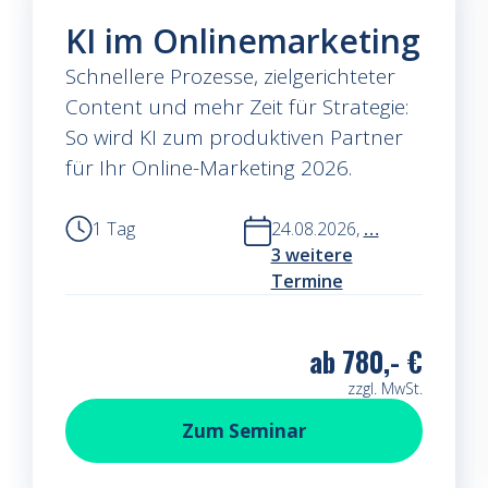
KI im Onlinemarketing
Schnellere Prozesse, zielgerichteter
Content und mehr Zeit für Strategie:
So wird KI zum produktiven Partner
für Ihr Online-Marketing 2026.
1 Tag
24.08.2026,
…
3 weitere
Termine
ab
780,- €
zzgl. MwSt.
KI im Onlinemarketing
Zum
Seminar