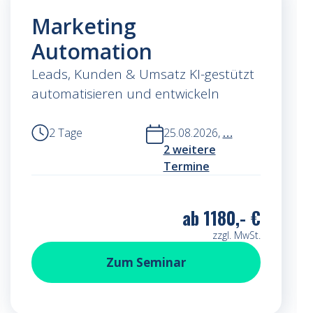
Marketing
Automation
Leads, Kunden & Umsatz KI-gestützt
automatisieren und entwickeln
2 Tage
25.08.2026,
…
2 weitere
Termine
ab
1180,- €
zzgl. MwSt.
Marketing Automation
Zum
Seminar