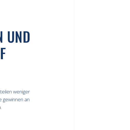
N UND
F
 teilen weniger
me gewinnen an
.