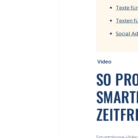
Texte fü
Texten f
Social A
Video
SO PR
SMART
ZEITFR
Smartphone-Videos