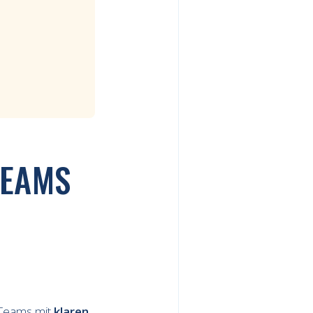
TEAMS
e Teams mit
klaren