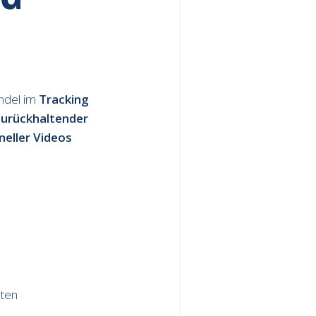
ndel im
Tracking
zurückhaltender
neller Videos
sten