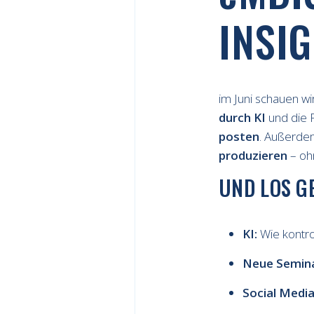
INSIG
im Juni schauen w
durch KI
und die 
posten
. Außerde
produzieren
– ohn
UND LOS G
KI:
Wie kontro
Neue Semina
Social Media