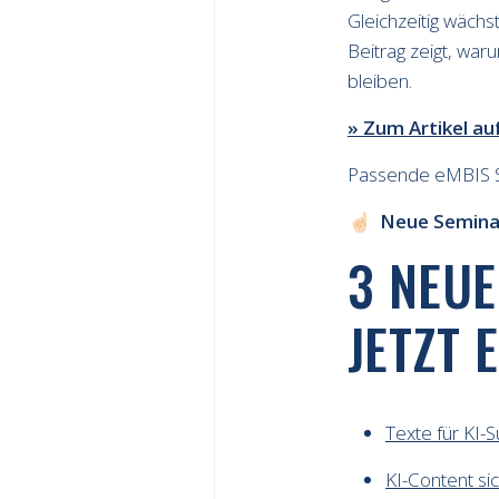
Gleichzeitig wächs
Beitrag zeigt, war
bleiben.
» Zum Artikel au
Passende eMBIS 
☝🏻
Neue Semin
3 NEU
JETZT 
Texte für KI-
KI-Content sic