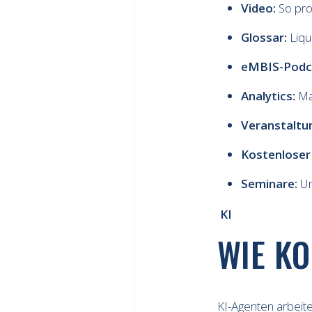
Video:
So pro
Glossar:
Liqu
eMBIS-Podc
Analytics:
Mar
Veranstaltu
Kostenloser
Seminare:
Un
KI
WIE KO
KI-Agenten arbeit