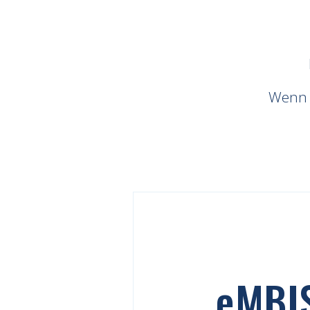
Wenn n
e
MBI