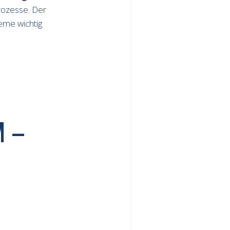
Prozesse. Der
eme wichtig
M –