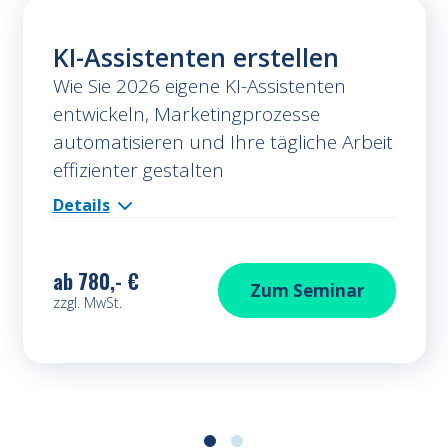
KI-Assistenten erstellen
Wie Sie 2026 eigene KI-Assistenten
entwickeln, Marketingprozesse
automatisieren und Ihre tägliche Arbeit
effizienter gestalten
Details
ab
780,- €
KI-Assistenten ers
Zum
Seminar
zzgl. MwSt.