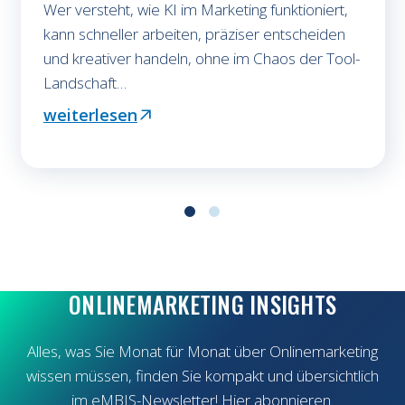
Wer versteht, wie KI im Marketing funktioniert,
kann schneller arbeiten, präziser entscheiden
und kreativer handeln, ohne im Chaos der Tool-
Landschaft…
weiterlesen
: KI Weiterbildung vernachlässigt? So teuer 
ONLINEMARKETING INSIGHTS
Alles, was Sie Monat für Monat über Onlinemarketing
wissen müssen, finden Sie kompakt und übersichtlich
im eMBIS-Newsletter! Hier abonnieren.