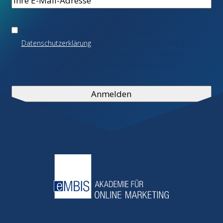
Mail
*
Einwilligung
*
Mit Ihrer Anmeldung stimmen Sie unserer
Datenschutzerklärung
zu. Sie erhalten regelmäßig Infos zu
aktuellen Themen im Onlinemarketing und unseren
Produkten. Eine Abmeldung ist jederzeit möglich.
*