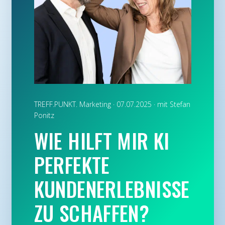
TREFF.PUNKT. Marketing · 07.07.2025 ·
mit Stefan
Ponitz
WIE HILFT MIR KI
PERFEKTE
KUNDENERLEBNISSE
ZU SCHAFFEN?